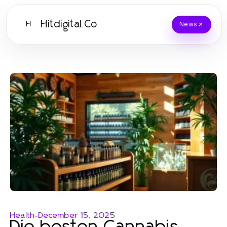
Hitdigital.Co
H
News
Health
-
December 15, 2025